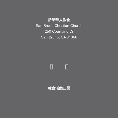
活泉華人教會
San Bruno Christian Church
250 Courtland Dr
San Bruno, CA 94066
Y
F
o
a
u
c
t
e
u
b
b
o
教會活動曰曆
e
o
k