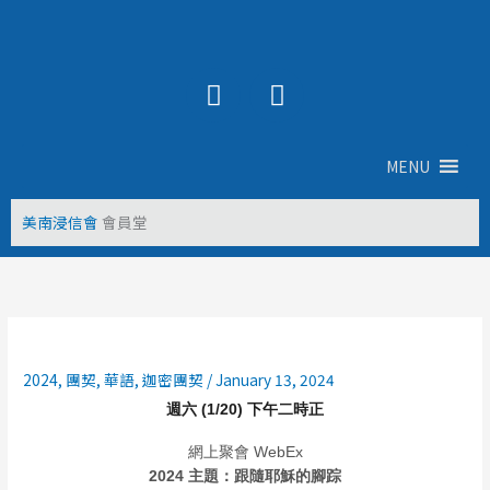
Skip
to
content
Y
F
o
a
u
c
t
e
MENU
u
b
b
o
美南浸信會
會員堂
e
o
k
2024
,
團契
,
華語
,
迦密團契
/
January 13, 2024
週六 (1/20) 下午二時正
網上聚會 WebEx
2024 主題：跟隨耶穌的腳踪