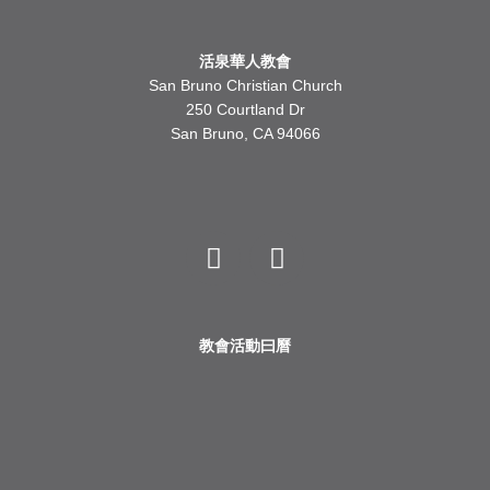
活泉華人教會
San Bruno Christian Church
250 Courtland Dr
San Bruno, CA 94066
Y
F
o
a
u
c
t
e
u
b
b
o
教會活動曰曆
e
o
k