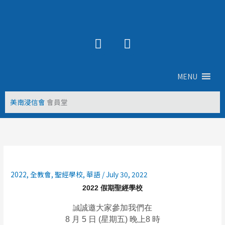
Skip
to
content
Y
F
o
a
u
c
t
e
MENU
u
b
b
o
美南浸信會
會員堂
e
o
k
2022
,
全教會
,
聖經學校
,
華語
/
July 30, 2022
2022 假期聖經學校
誠邀大家參加我們在
誠
8 月 5 日 (星期五) 晚上8 時