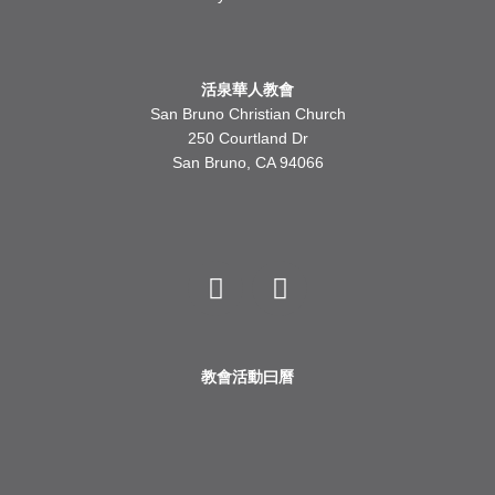
活泉華人教會
San Bruno Christian Church
250 Courtland Dr
San Bruno, CA 94066
Y
F
o
a
u
c
t
e
u
b
b
o
教會活動曰曆
e
o
k