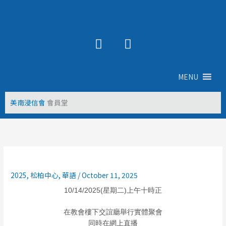
Skip
to
content
Y
F
o
a
u
c
t
e
MENU
u
b
b
o
美南浸信會
會員堂
e
o
k
2025
,
松柏中心
,
華語
/
October 11, 2025
10/14/2025(星期二)上午十時正
在教會樓下交誼廳舉行實體聚會
同時在網上直播