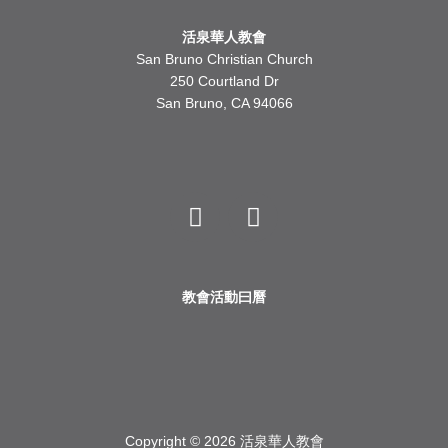
活泉華人教會
San Bruno Christian Church
250 Courtland Dr
San Bruno, CA 94066
Y
F
o
a
u
c
t
e
u
b
b
o
教會活動曰曆
e
o
k
Copyright © 2026 活泉華人教會