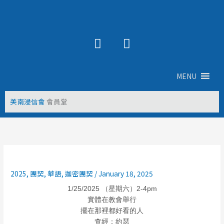
Skip
to
content
Y
F
o
a
u
c
t
e
MENU
u
b
b
o
美南浸信會
會員堂
e
o
k
2025
,
團契
,
華語
,
迦密團契
/
January 18, 2025
1/25/2025 （星期六）2-4pm
實體在教會舉行
擺在那裡都好看的人
查經：約瑟