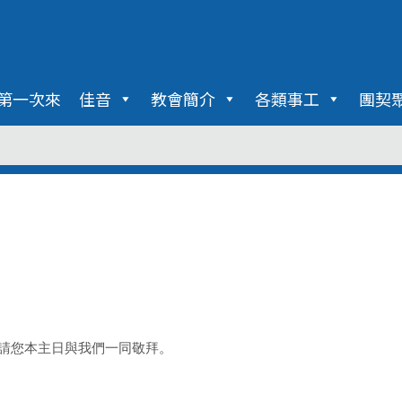
第一次來
佳音
教會簡介
各類事工
團契
請您本主日與我們一同敬拜。