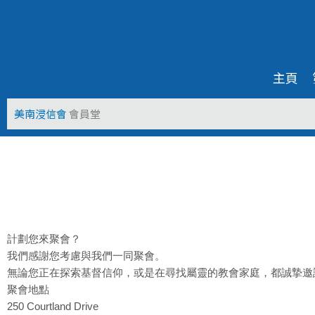
Skip
to
content
主頁
美南浸信會
會員堂
計劃您來聚會？
我們感謝您考慮與我們一同聚會。
無論您正在探索基督信仰，或是在尋找屬靈的教會家庭，都誠摯邀
聚會地點
250 Courtland Drive