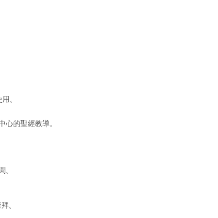
使用。
中心的聖經教導。
閒。
崇拜。