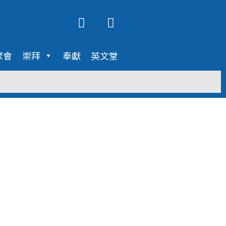
Y
F
o
a
u
c
t
e
聚會
崇拜
奉獻
英文堂
u
b
b
o
e
o
k