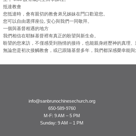
抵達教會
您抵達時，會有親切的教會弟兄姊妹在門口歡迎您。
您可以自由選擇座位, 安心與我們一同敬拜。
一個與基督相遇的地方
我們相信在耶穌基督裡有
真正的盼望與新生命
。
盼望的您來訪，不僅感受到熱情的接待，也能親身經歷神的真理、
無論您是初次接觸教會，或已跟隨基督多年，我們都深感榮幸能與
info@sanbrunochinesechurch.org
650-589-9760
M-F: 9 AM – 5 PM
Sunday: 9 AM – 1 PM