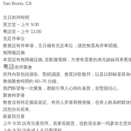
San Bruno, CA
主日崇拜時間
英文堂 – 上午 9:30
粵語堂 – 上午 11:00
充足停車位
教會設有停車場，主日備有充足車位，讓您無需為停車煩惱。
無障礙設施
本堂設有無障礙設施,
並配備電梯，方便有需要的弟兄姊妹與來賓
粵語
崇拜聚會
崇拜內容包括禱告、聖經誦讀、會眾詩歌敬拜，以及以耶穌基督為
整個聚會時間約 60–75 分鐘。
我們盼望每一次聚集，都能引導人心歸向基督，並堅固信心。
聚會時穿著
教會沒有特定服裝規定。有些人穿著商務便服，也有人較為輕鬆休
請您自在前來。
家庭與兒童
上午 9:30 設有兒童崇拜。若家長願意，也歡迎全家一同參加主堂
上午 9:30 設有成人主日學課程。