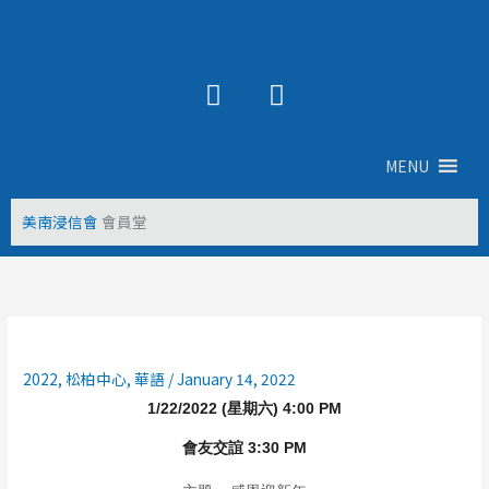
Skip
to
content
Y
F
o
a
u
c
t
e
MENU
u
b
b
o
美南浸信會
會員堂
e
o
k
2022
,
松柏中心
,
華語
/
January 14, 2022
1/22/2022 (星期六) 4:00 PM
會友交誼 3:30 PM