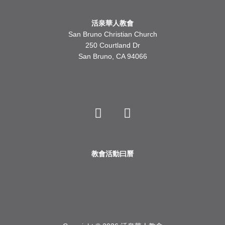
活泉華人教會
San Bruno Christian Church
250 Courtland Dr
San Bruno, CA 94066
Y
F
o
a
u
c
t
e
u
b
b
o
教會活動曰曆
e
o
k