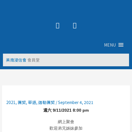
Skip
to
content
Y
F
o
a
u
c
t
e
MENU
u
b
b
o
美南浸信會
會員堂
e
o
k
2021
,
團契
,
華語
,
迦勒團契
/
September 4, 2021
週六 9/11/2021 8:00 pm
網上聚會
歡迎弟兄姊妹參加