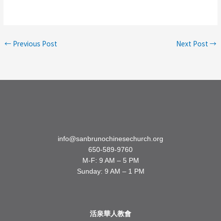
←
Previous Post
Next Post
→
info@sanbrunochinesechurch.org
650-589-9760
M-F: 9 AM – 5 PM
Sunday: 9 AM – 1 PM
活泉華人教會