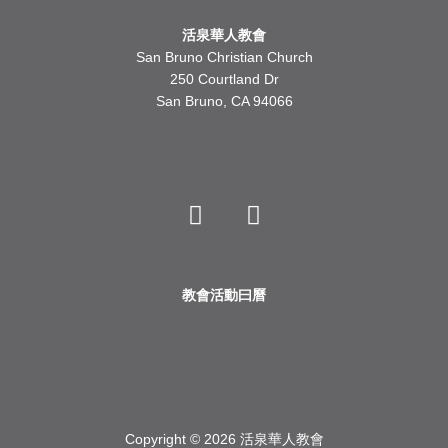
活泉華人教會
San Bruno Christian Church
250 Courtland Dr
San Bruno, CA 94066
Y
F
o
a
u
c
t
e
u
b
b
o
教會活動曰曆
e
o
k
Copyright © 2026 活泉華人教會