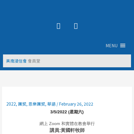
Skip
to
content
Y
F
o
a
u
c
t
e
MENU
u
b
b
o
美南浸信會
會員堂
e
o
k
2022
,
團契
,
恩樂團契
,
華語
/
February 26, 2022
3/5/2022 (星期六)
網上 Zoom 和實體在教會舉行
講員:黃國軒牧師