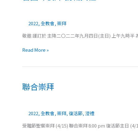
牧
師
就
2022
,
全教會
,
崇拜
職
典
敬邀 謹訂於 主降二〇二二年九月四日(主日) 上午九時半
禮
Read More »
聯
合
聯合崇拜
崇
拜
2022
,
全教會
,
崇拜
,
復活節
,
浸禮
受難節聖餐崇拜 (4/15) 聯合崇拜 8:00 pm 復活節主日 (4/