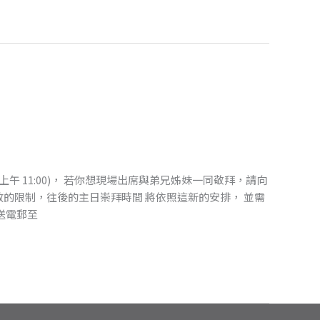
拜在上午 11:00)， 若你想現場出席與弟兄姊妹一同敬拜，請向
開 放的限制，往後的主日崇拜時間 將依照這新的安排， 並需
發送電郵至