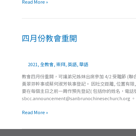
Read More »
四
月
四月份教會重開
份
教
會
重
2021
,
全教會
,
崇拜
,
英語
,
華語
開
教會四月份重開，可讓弟兄姊妹出席參加 4/2 受難節 (聯合崇拜
黃翠芬幹事或蔡何淑芳執事登記。 因社交距離, 位置有限,
要在每個主日之前一周作預先登記( 包括你的姓名，電話號碼，人
sbcc.announcement@sanbrunochinesechur
Read More »