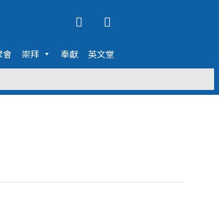
Y
F
o
a
u
c
t
e
聚會
崇拜
奉獻
英文堂
u
b
b
o
e
o
k