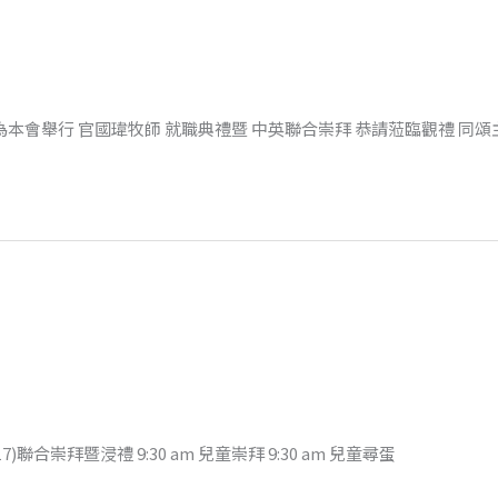
 為本會舉行 官國瑋牧師 就職典禮暨 中英聯合崇拜 恭請蒞臨觀禮 同頌
17)聯合崇拜暨浸禮 9:30 am 兒童崇拜 9:30 am 兒童尋蛋