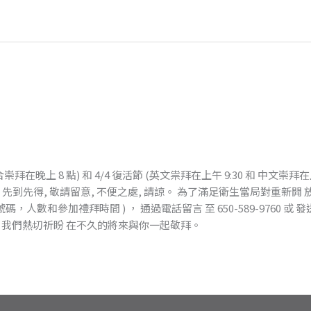
在晚上 8 點) 和 4/4 復活節 (英文祟拜在上午 9:30 和 中文崇
 先到先得, 敬請留意, 不便之處, 請諒。 為了滿足衛生當局對重新
數和參加禮拜時間 ) ， 通過電話留言 至 650-589-9760 或 
ch.org 。 我們熱切祈盼 在不久的將來與你一起敬拜。