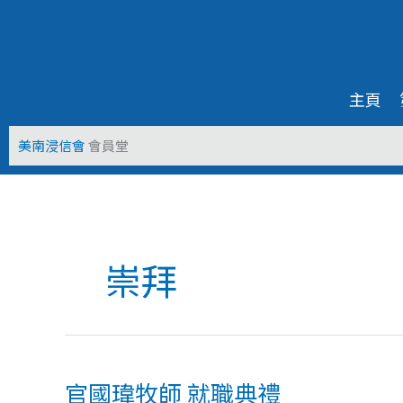
Skip
to
content
主頁
美南浸信會
會員堂
崇拜
官
國
官國瑋牧師 就職典禮
瑋